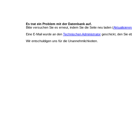
Es trat ein Problem mit der Datenbank auf.
Bitte versuchen Sie es erneut, indem Sie die Seite neu laden (
Aktualisieren
Eine E-Mail wurde an den
Technischen Administrator
geschickt, den Sie ebe
Wir entschuldigen uns für die Unannehmlichkeiten.