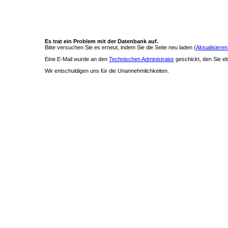
Es trat ein Problem mit der Datenbank auf.
Bitte versuchen Sie es erneut, indem Sie die Seite neu laden (
Aktualisieren
Eine E-Mail wurde an den
Technischen Administrator
geschickt, den Sie ebe
Wir entschuldigen uns für die Unannehmlichkeiten.