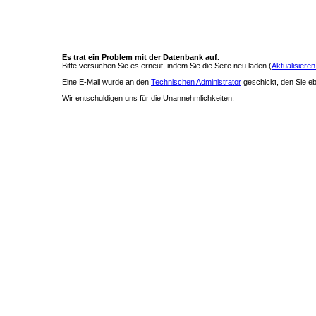
Es trat ein Problem mit der Datenbank auf.
Bitte versuchen Sie es erneut, indem Sie die Seite neu laden (
Aktualisieren
Eine E-Mail wurde an den
Technischen Administrator
geschickt, den Sie ebe
Wir entschuldigen uns für die Unannehmlichkeiten.