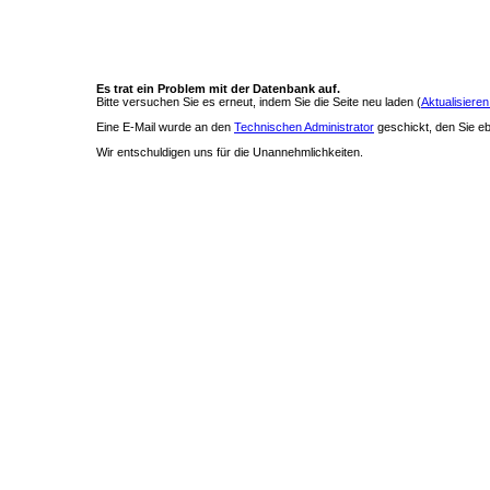
Es trat ein Problem mit der Datenbank auf.
Bitte versuchen Sie es erneut, indem Sie die Seite neu laden (
Aktualisieren
Eine E-Mail wurde an den
Technischen Administrator
geschickt, den Sie ebe
Wir entschuldigen uns für die Unannehmlichkeiten.