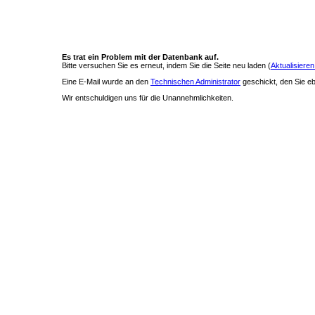
Es trat ein Problem mit der Datenbank auf.
Bitte versuchen Sie es erneut, indem Sie die Seite neu laden (
Aktualisieren
Eine E-Mail wurde an den
Technischen Administrator
geschickt, den Sie ebe
Wir entschuldigen uns für die Unannehmlichkeiten.