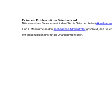
Es trat ein Problem mit der Datenbank auf.
Bitte versuchen Sie es erneut, indem Sie die Seite neu laden (
Aktualisieren
Eine E-Mail wurde an den
Technischen Administrator
geschickt, den Sie ebe
Wir entschuldigen uns für die Unannehmlichkeiten.