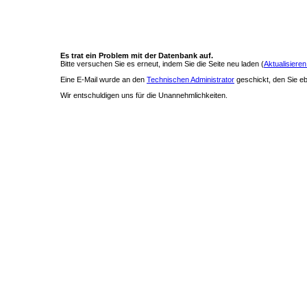
Es trat ein Problem mit der Datenbank auf.
Bitte versuchen Sie es erneut, indem Sie die Seite neu laden (
Aktualisieren
Eine E-Mail wurde an den
Technischen Administrator
geschickt, den Sie ebe
Wir entschuldigen uns für die Unannehmlichkeiten.