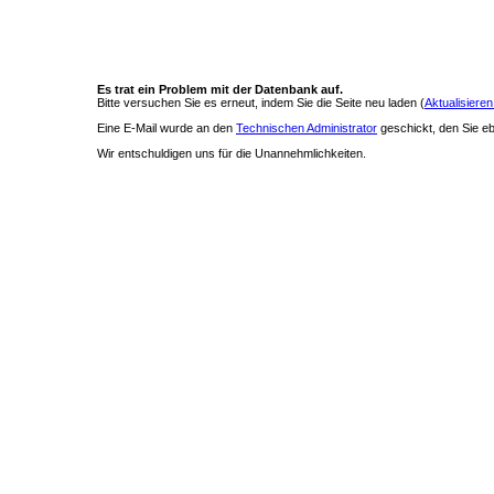
Es trat ein Problem mit der Datenbank auf.
Bitte versuchen Sie es erneut, indem Sie die Seite neu laden (
Aktualisieren
Eine E-Mail wurde an den
Technischen Administrator
geschickt, den Sie ebe
Wir entschuldigen uns für die Unannehmlichkeiten.