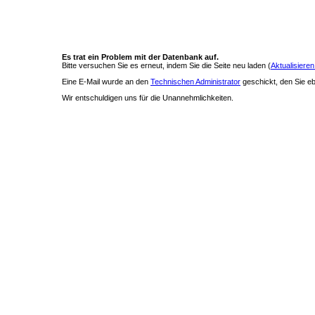
Es trat ein Problem mit der Datenbank auf.
Bitte versuchen Sie es erneut, indem Sie die Seite neu laden (
Aktualisieren
Eine E-Mail wurde an den
Technischen Administrator
geschickt, den Sie ebe
Wir entschuldigen uns für die Unannehmlichkeiten.