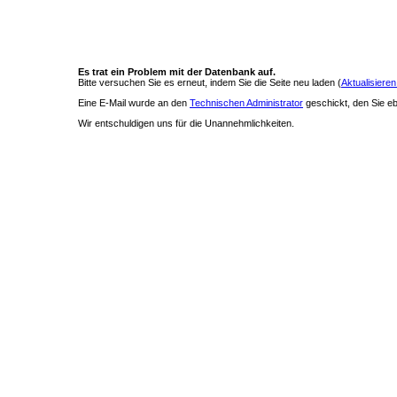
Es trat ein Problem mit der Datenbank auf.
Bitte versuchen Sie es erneut, indem Sie die Seite neu laden (
Aktualisieren
Eine E-Mail wurde an den
Technischen Administrator
geschickt, den Sie ebe
Wir entschuldigen uns für die Unannehmlichkeiten.