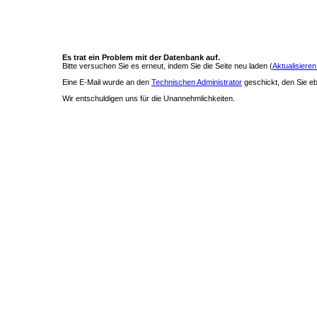
Es trat ein Problem mit der Datenbank auf.
Bitte versuchen Sie es erneut, indem Sie die Seite neu laden (
Aktualisieren
Eine E-Mail wurde an den
Technischen Administrator
geschickt, den Sie ebe
Wir entschuldigen uns für die Unannehmlichkeiten.