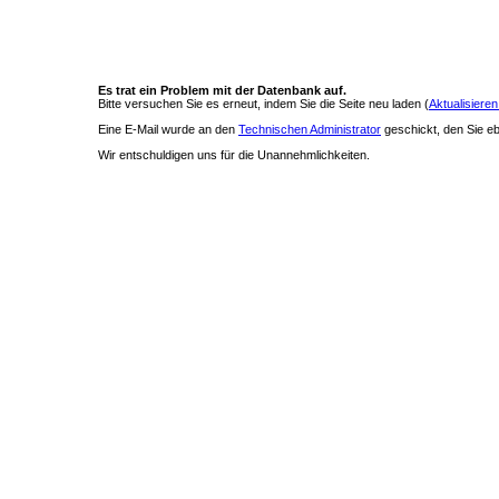
Es trat ein Problem mit der Datenbank auf.
Bitte versuchen Sie es erneut, indem Sie die Seite neu laden (
Aktualisieren
Eine E-Mail wurde an den
Technischen Administrator
geschickt, den Sie ebe
Wir entschuldigen uns für die Unannehmlichkeiten.