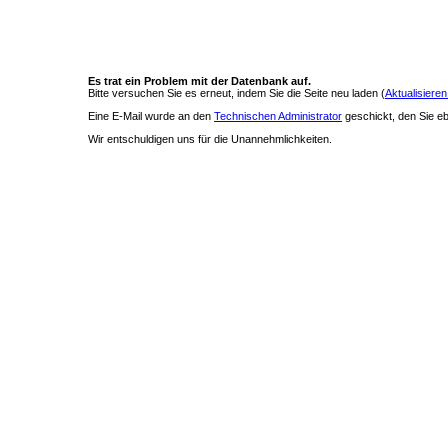
Es trat ein Problem mit der Datenbank auf.
Bitte versuchen Sie es erneut, indem Sie die Seite neu laden (
Aktualisieren
Eine E-Mail wurde an den
Technischen Administrator
geschickt, den Sie ebe
Wir entschuldigen uns für die Unannehmlichkeiten.