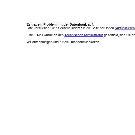
Es trat ein Problem mit der Datenbank auf.
Bitte versuchen Sie es erneut, indem Sie die Seite neu laden (
Aktualisieren
Eine E-Mail wurde an den
Technischen Administrator
geschickt, den Sie ebe
Wir entschuldigen uns für die Unannehmlichkeiten.