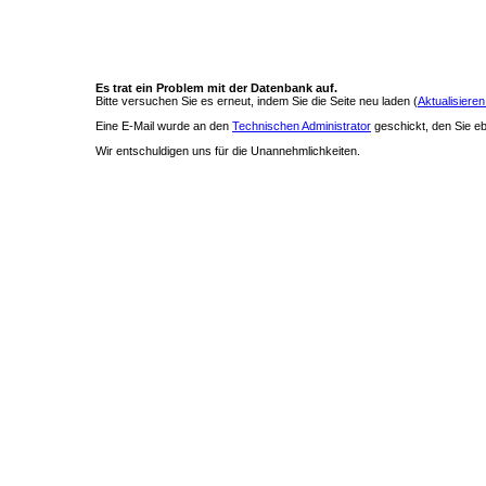
Es trat ein Problem mit der Datenbank auf.
Bitte versuchen Sie es erneut, indem Sie die Seite neu laden (
Aktualisieren
Eine E-Mail wurde an den
Technischen Administrator
geschickt, den Sie ebe
Wir entschuldigen uns für die Unannehmlichkeiten.