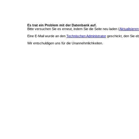
Es trat ein Problem mit der Datenbank auf.
Bitte versuchen Sie es erneut, indem Sie die Seite neu laden (
Aktualisieren
Eine E-Mail wurde an den
Technischen Administrator
geschickt, den Sie ebe
Wir entschuldigen uns für die Unannehmlichkeiten.