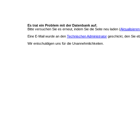
Es trat ein Problem mit der Datenbank auf.
Bitte versuchen Sie es erneut, indem Sie die Seite neu laden (
Aktualisieren
Eine E-Mail wurde an den
Technischen Administrator
geschickt, den Sie ebe
Wir entschuldigen uns für die Unannehmlichkeiten.