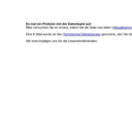
Es trat ein Problem mit der Datenbank auf.
Bitte versuchen Sie es erneut, indem Sie die Seite neu laden (
Aktualisieren
Eine E-Mail wurde an den
Technischen Administrator
geschickt, den Sie ebe
Wir entschuldigen uns für die Unannehmlichkeiten.