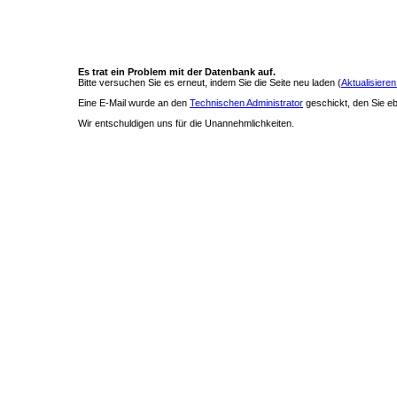
Es trat ein Problem mit der Datenbank auf.
Bitte versuchen Sie es erneut, indem Sie die Seite neu laden (
Aktualisieren
Eine E-Mail wurde an den
Technischen Administrator
geschickt, den Sie ebe
Wir entschuldigen uns für die Unannehmlichkeiten.