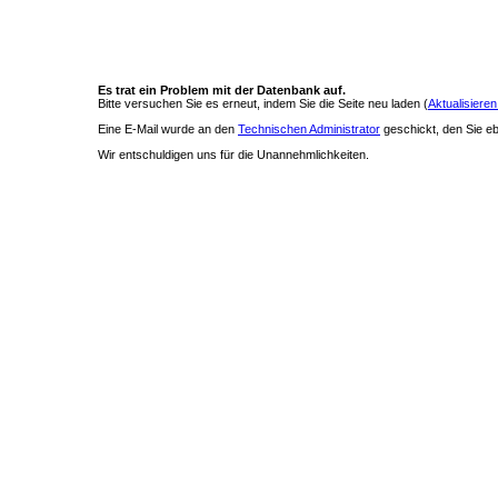
Es trat ein Problem mit der Datenbank auf.
Bitte versuchen Sie es erneut, indem Sie die Seite neu laden (
Aktualisieren
Eine E-Mail wurde an den
Technischen Administrator
geschickt, den Sie ebe
Wir entschuldigen uns für die Unannehmlichkeiten.