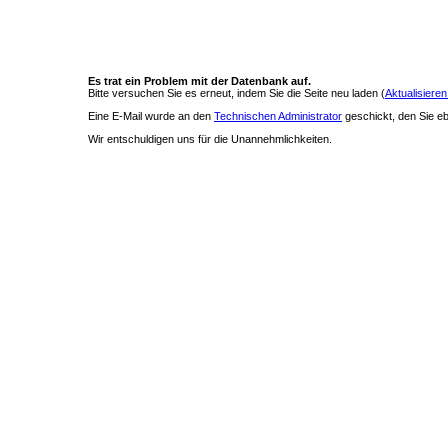
Es trat ein Problem mit der Datenbank auf.
Bitte versuchen Sie es erneut, indem Sie die Seite neu laden (
Aktualisieren
Eine E-Mail wurde an den
Technischen Administrator
geschickt, den Sie ebe
Wir entschuldigen uns für die Unannehmlichkeiten.