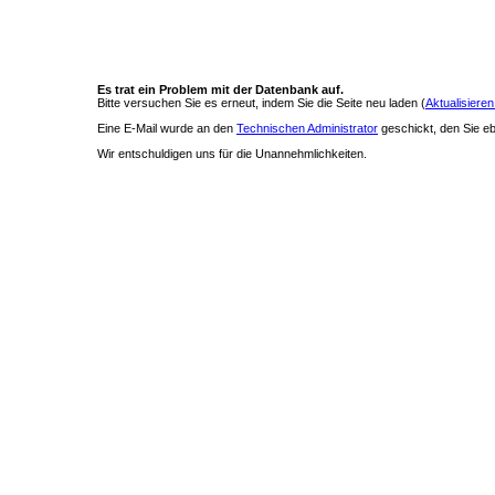
Es trat ein Problem mit der Datenbank auf.
Bitte versuchen Sie es erneut, indem Sie die Seite neu laden (
Aktualisieren
Eine E-Mail wurde an den
Technischen Administrator
geschickt, den Sie ebe
Wir entschuldigen uns für die Unannehmlichkeiten.