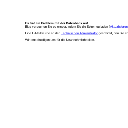
Es trat ein Problem mit der Datenbank auf.
Bitte versuchen Sie es erneut, indem Sie die Seite neu laden (
Aktualisieren
Eine E-Mail wurde an den
Technischen Administrator
geschickt, den Sie ebe
Wir entschuldigen uns für die Unannehmlichkeiten.