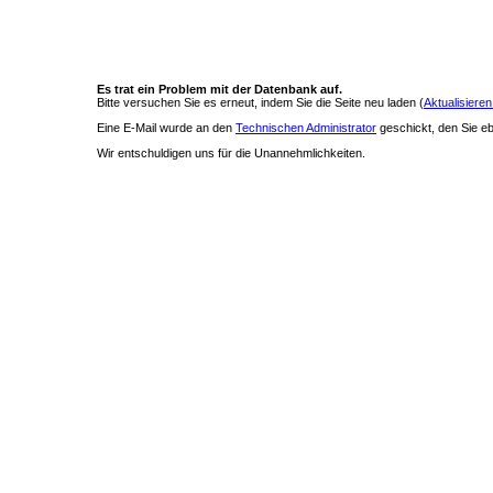
Es trat ein Problem mit der Datenbank auf.
Bitte versuchen Sie es erneut, indem Sie die Seite neu laden (
Aktualisieren
Eine E-Mail wurde an den
Technischen Administrator
geschickt, den Sie ebe
Wir entschuldigen uns für die Unannehmlichkeiten.