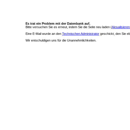
Es trat ein Problem mit der Datenbank auf.
Bitte versuchen Sie es erneut, indem Sie die Seite neu laden (
Aktualisieren
Eine E-Mail wurde an den
Technischen Administrator
geschickt, den Sie ebe
Wir entschuldigen uns für die Unannehmlichkeiten.