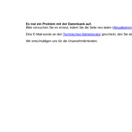
Es trat ein Problem mit der Datenbank auf.
Bitte versuchen Sie es erneut, indem Sie die Seite neu laden (
Aktualisieren
Eine E-Mail wurde an den
Technischen Administrator
geschickt, den Sie ebe
Wir entschuldigen uns für die Unannehmlichkeiten.