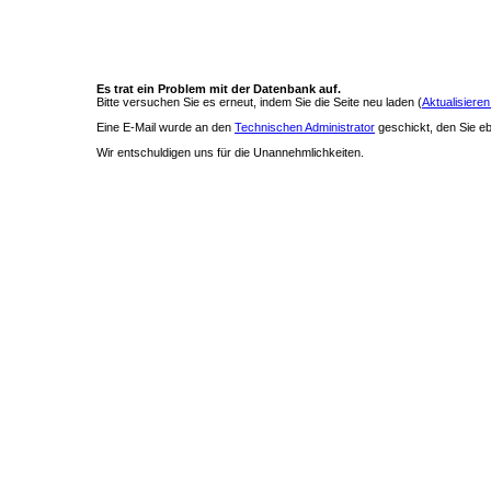
Es trat ein Problem mit der Datenbank auf.
Bitte versuchen Sie es erneut, indem Sie die Seite neu laden (
Aktualisieren
Eine E-Mail wurde an den
Technischen Administrator
geschickt, den Sie ebe
Wir entschuldigen uns für die Unannehmlichkeiten.