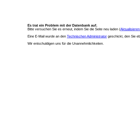
Es trat ein Problem mit der Datenbank auf.
Bitte versuchen Sie es erneut, indem Sie die Seite neu laden (
Aktualisieren
Eine E-Mail wurde an den
Technischen Administrator
geschickt, den Sie ebe
Wir entschuldigen uns für die Unannehmlichkeiten.