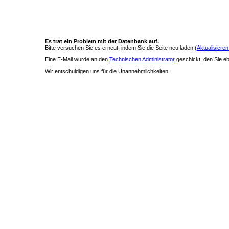
Es trat ein Problem mit der Datenbank auf.
Bitte versuchen Sie es erneut, indem Sie die Seite neu laden (
Aktualisieren
Eine E-Mail wurde an den
Technischen Administrator
geschickt, den Sie ebe
Wir entschuldigen uns für die Unannehmlichkeiten.