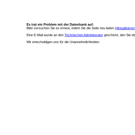
Es trat ein Problem mit der Datenbank auf.
Bitte versuchen Sie es erneut, indem Sie die Seite neu laden (
Aktualisieren
Eine E-Mail wurde an den
Technischen Administrator
geschickt, den Sie ebe
Wir entschuldigen uns für die Unannehmlichkeiten.