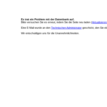
Es trat ein Problem mit der Datenbank auf.
Bitte versuchen Sie es erneut, indem Sie die Seite neu laden (
Aktualisieren
Eine E-Mail wurde an den
Technischen Administrator
geschickt, den Sie ebe
Wir entschuldigen uns für die Unannehmlichkeiten.