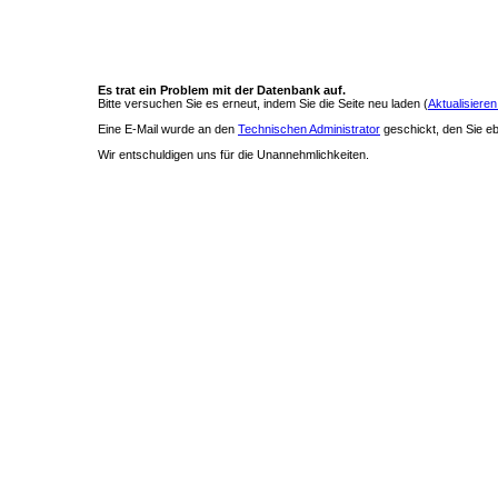
Es trat ein Problem mit der Datenbank auf.
Bitte versuchen Sie es erneut, indem Sie die Seite neu laden (
Aktualisieren
Eine E-Mail wurde an den
Technischen Administrator
geschickt, den Sie ebe
Wir entschuldigen uns für die Unannehmlichkeiten.