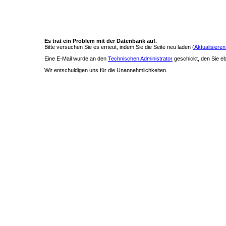
Es trat ein Problem mit der Datenbank auf.
Bitte versuchen Sie es erneut, indem Sie die Seite neu laden (
Aktualisieren
Eine E-Mail wurde an den
Technischen Administrator
geschickt, den Sie ebe
Wir entschuldigen uns für die Unannehmlichkeiten.