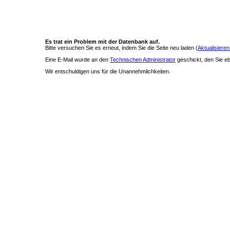
Es trat ein Problem mit der Datenbank auf.
Bitte versuchen Sie es erneut, indem Sie die Seite neu laden (
Aktualisieren
Eine E-Mail wurde an den
Technischen Administrator
geschickt, den Sie ebe
Wir entschuldigen uns für die Unannehmlichkeiten.