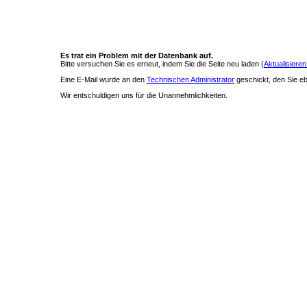
Es trat ein Problem mit der Datenbank auf.
Bitte versuchen Sie es erneut, indem Sie die Seite neu laden (
Aktualisieren
Eine E-Mail wurde an den
Technischen Administrator
geschickt, den Sie ebe
Wir entschuldigen uns für die Unannehmlichkeiten.