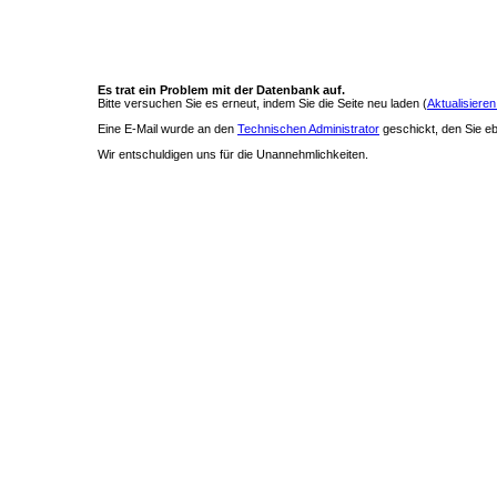
Es trat ein Problem mit der Datenbank auf.
Bitte versuchen Sie es erneut, indem Sie die Seite neu laden (
Aktualisieren
Eine E-Mail wurde an den
Technischen Administrator
geschickt, den Sie ebe
Wir entschuldigen uns für die Unannehmlichkeiten.