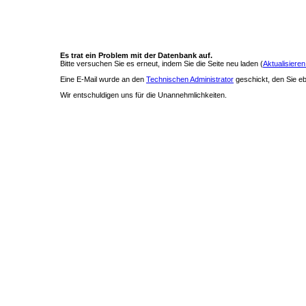
Es trat ein Problem mit der Datenbank auf.
Bitte versuchen Sie es erneut, indem Sie die Seite neu laden (
Aktualisieren
Eine E-Mail wurde an den
Technischen Administrator
geschickt, den Sie ebe
Wir entschuldigen uns für die Unannehmlichkeiten.