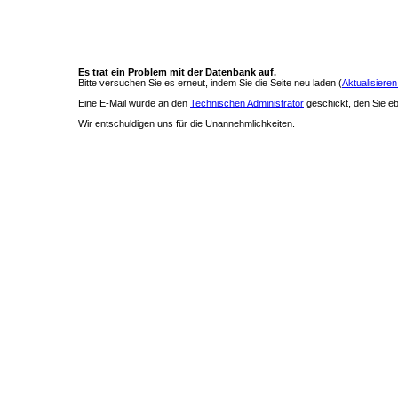
Es trat ein Problem mit der Datenbank auf.
Bitte versuchen Sie es erneut, indem Sie die Seite neu laden (
Aktualisieren
Eine E-Mail wurde an den
Technischen Administrator
geschickt, den Sie ebe
Wir entschuldigen uns für die Unannehmlichkeiten.