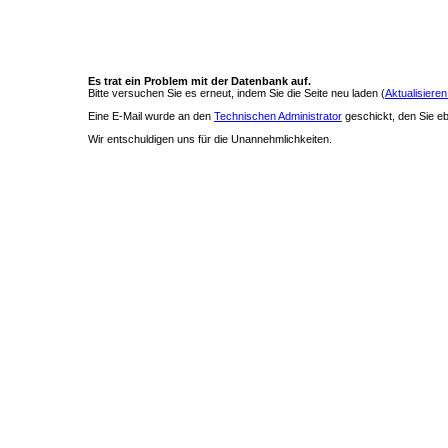
Es trat ein Problem mit der Datenbank auf.
Bitte versuchen Sie es erneut, indem Sie die Seite neu laden (
Aktualisieren
Eine E-Mail wurde an den
Technischen Administrator
geschickt, den Sie ebe
Wir entschuldigen uns für die Unannehmlichkeiten.