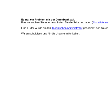
Es trat ein Problem mit der Datenbank auf.
Bitte versuchen Sie es erneut, indem Sie die Seite neu laden (
Aktualisieren
Eine E-Mail wurde an den
Technischen Administrator
geschickt, den Sie ebe
Wir entschuldigen uns für die Unannehmlichkeiten.