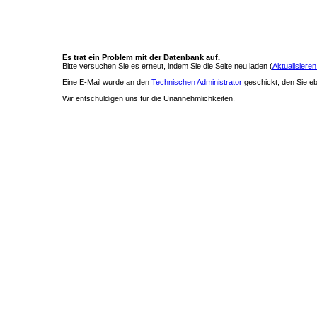
Es trat ein Problem mit der Datenbank auf.
Bitte versuchen Sie es erneut, indem Sie die Seite neu laden (
Aktualisieren
Eine E-Mail wurde an den
Technischen Administrator
geschickt, den Sie ebe
Wir entschuldigen uns für die Unannehmlichkeiten.