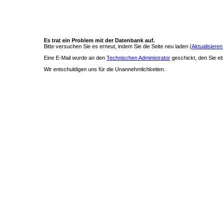
Es trat ein Problem mit der Datenbank auf.
Bitte versuchen Sie es erneut, indem Sie die Seite neu laden (
Aktualisieren
Eine E-Mail wurde an den
Technischen Administrator
geschickt, den Sie ebe
Wir entschuldigen uns für die Unannehmlichkeiten.