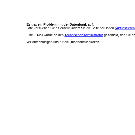
Es trat ein Problem mit der Datenbank auf.
Bitte versuchen Sie es erneut, indem Sie die Seite neu laden (
Aktualisieren
Eine E-Mail wurde an den
Technischen Administrator
geschickt, den Sie ebe
Wir entschuldigen uns für die Unannehmlichkeiten.