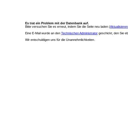
Es trat ein Problem mit der Datenbank auf.
Bitte versuchen Sie es erneut, indem Sie die Seite neu laden (
Aktualisieren
Eine E-Mail wurde an den
Technischen Administrator
geschickt, den Sie ebe
Wir entschuldigen uns für die Unannehmlichkeiten.