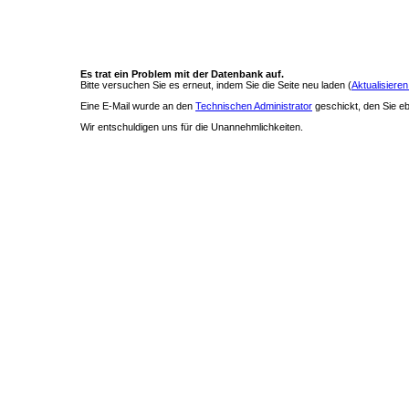
Es trat ein Problem mit der Datenbank auf.
Bitte versuchen Sie es erneut, indem Sie die Seite neu laden (
Aktualisieren
Eine E-Mail wurde an den
Technischen Administrator
geschickt, den Sie ebe
Wir entschuldigen uns für die Unannehmlichkeiten.