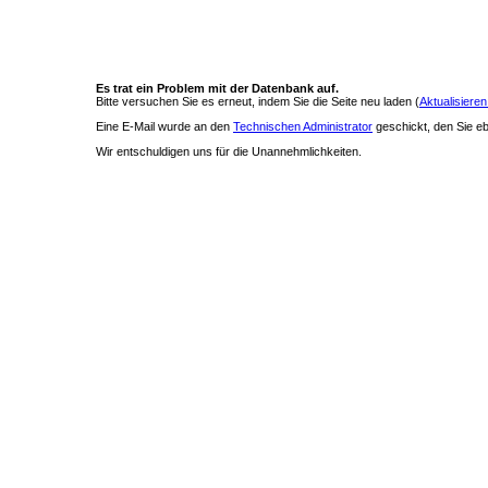
Es trat ein Problem mit der Datenbank auf.
Bitte versuchen Sie es erneut, indem Sie die Seite neu laden (
Aktualisieren
Eine E-Mail wurde an den
Technischen Administrator
geschickt, den Sie ebe
Wir entschuldigen uns für die Unannehmlichkeiten.