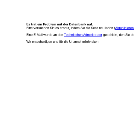
Es trat ein Problem mit der Datenbank auf.
Bitte versuchen Sie es erneut, indem Sie die Seite neu laden (
Aktualisieren
Eine E-Mail wurde an den
Technischen Administrator
geschickt, den Sie ebe
Wir entschuldigen uns für die Unannehmlichkeiten.