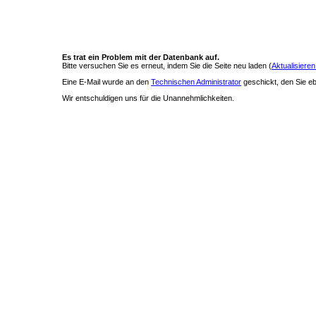
Es trat ein Problem mit der Datenbank auf.
Bitte versuchen Sie es erneut, indem Sie die Seite neu laden (
Aktualisieren
Eine E-Mail wurde an den
Technischen Administrator
geschickt, den Sie ebe
Wir entschuldigen uns für die Unannehmlichkeiten.