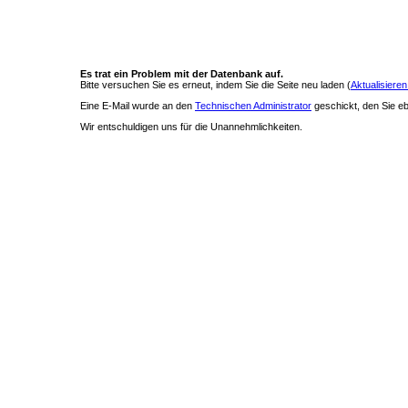
Es trat ein Problem mit der Datenbank auf.
Bitte versuchen Sie es erneut, indem Sie die Seite neu laden (
Aktualisieren
Eine E-Mail wurde an den
Technischen Administrator
geschickt, den Sie ebe
Wir entschuldigen uns für die Unannehmlichkeiten.