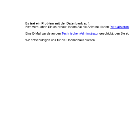
Es trat ein Problem mit der Datenbank auf.
Bitte versuchen Sie es erneut, indem Sie die Seite neu laden (
Aktualisieren
Eine E-Mail wurde an den
Technischen Administrator
geschickt, den Sie ebe
Wir entschuldigen uns für die Unannehmlichkeiten.